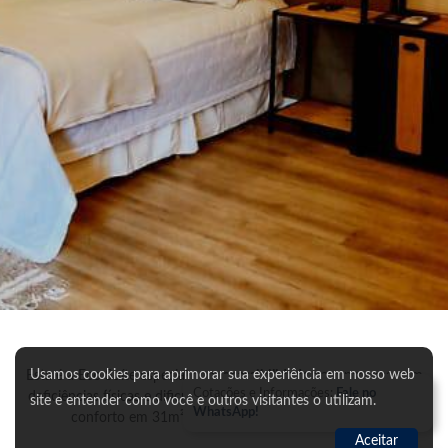
Usamos cookies para aprimorar sua experiência em nosso web
Esta é a Eco Suíte especial com
acessibilidade
para pessoas com
Cotações e Informações:
Fale no
deficiências físicas e dificuldade de locomoção, tudo com muito
site e entender como você e outros visitantes o utilizam.
WhatsApp!
conforto em 31m² com
cama de casal Queen Size.
Aceitar