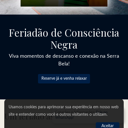
Feriadão de Consciência
Negra
Viva momentos de descanso e conexão na Serra
Bela!
Reserve já e venha relaxar
Usamos cookies para aprimorar sua experiência em nosso web
Cotações e Informações:
Fale no
Um feriado assim:
site e entender como você e outros visitantes o utilizam.
WhatsApp!
Aceitar