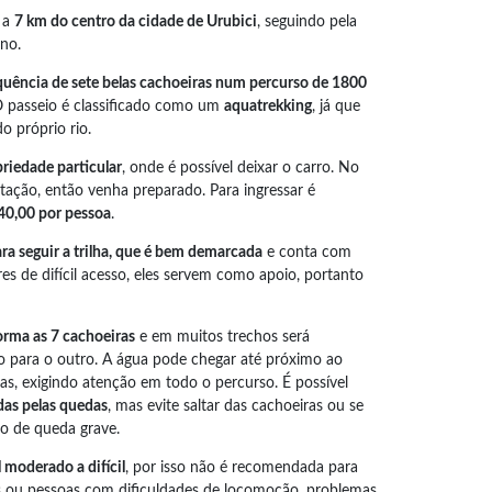
o a
7 km do centro da cidade de Urubici
, seguindo pela
no.
quência de sete belas cachoeiras num percurso de 1800
O passeio é classificado como um
aquatrekking
, já que
do próprio rio.
riedade particular
, onde é possível deixar o carro. No
ntação, então venha preparado. Para ingressar é
40,00 por pessoa
.
ra seguir a trilha, que é bem demarcada
e conta com
es de difícil acesso, eles servem como apoio, portanto
forma as 7 cachoeiras
e em muitos trechos será
do para o outro. A água pode chegar até próximo ao
ias, exigindo atenção em todo o percurso. É possível
das pelas quedas
, mas evite saltar das cachoeiras ou se
co de queda grave.
l moderado a difícil
, por isso não é recomendada para
s ou pessoas com dificuldades de locomoção, problemas