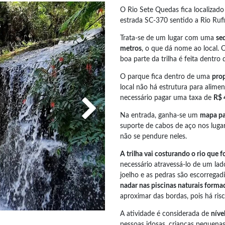
O Rio Sete Quedas fica localizad
estrada SC-370 sentido a Rio Rufi
Trata-se de um lugar com uma
se
metros
, o que dá nome ao local. 
boa parte da trilha é feita dentro 
O parque fica dentro de uma
prop
local não há estrutura para alime
necessário pagar uma taxa de
R$ 
Na entrada, ganha-se um
mapa pa
suporte de cabos de aço nos lugar
não se pendure neles.
A trilha vai costurando o rio que 
necessário atravessá-lo de um la
joelho e as pedras são escorregad
nadar nas piscinas naturais forma
aproximar das bordas, pois há ris
A atividade é considerada de
níve
pessoas idosas, crianças pequena