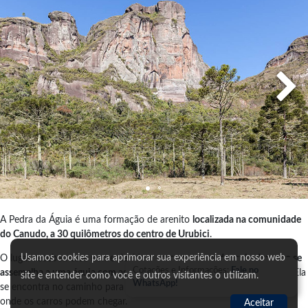
A Pedra da Águia é uma formação de arenito
localizada na comunidade
do Canudo, a 30 quilômetros do centro de Urubici
.
Usamos cookies para aprimorar sua experiência em nosso web
O lugar recebeu esse nome devido a uma
grande pedra cujo desenho se
Cotações e Informações:
Fale no
assemelha a uma águia com as asas abertas
- consegue ver nas fotos? Ela
site e entender como você e outros visitantes o utilizam.
WhatsApp!
se encontra no caminho para o Cânion Espraiado, sendo o local final
onde os carros podem chegar.
Aceitar